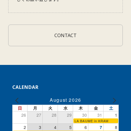
CONTACT
CALENDAR
August 2026
日
月
火
水
木
金
土
26
27
28
29
30
31
1
LA BAUME in KRAM
2
3
4
5
6
7
8