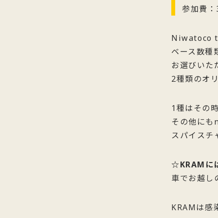
参加費：3
Niwato
ベース数種
お選びいた
2種類のオ
1種はその
その他にもn
スパイスチ
☆KRAM
車でお越し
KRAMは