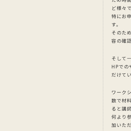
ため時
ど様々
特にお
す。
そのた
容の確
そして
HPで
だけて
ワーク
数で材
ると講
何より
加いた