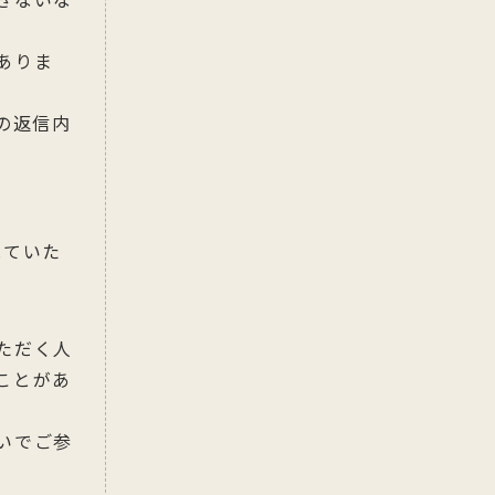
きないな
ありま
の返信内
見ていた
ただく人
ことがあ
いでご参