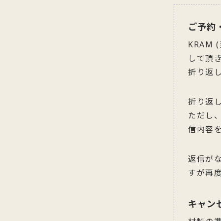
ご予約
KRAM
して頂
折り返
折り返
ただし
信内容
返信が
すが再
キャン