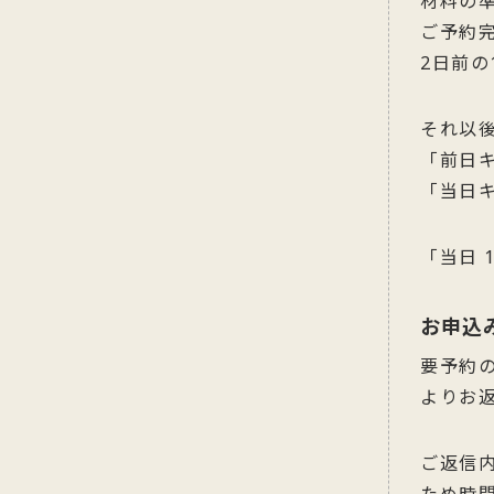
材料の
ご予約
2日前の
それ以
「前日キ
「当日キ
「当日 
お申込
要予約
よりお
ご返信