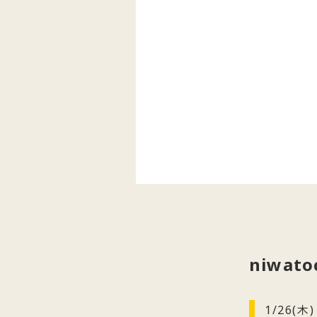
niwat
1/26(木)