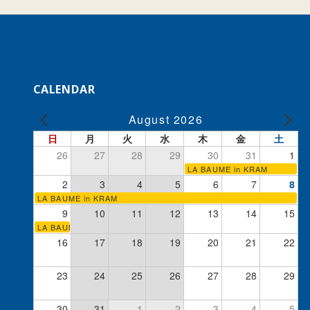
CALENDAR
August 2026
日
月
火
水
木
金
土
26
27
28
29
30
31
1
LA BAUME in KRAM
2
3
4
5
6
7
8
LA BAUME in KRAM
9
10
11
12
13
14
15
LA BAUME in KRAM
16
17
18
19
20
21
22
23
24
25
26
27
28
29
30
31
1
2
3
4
5