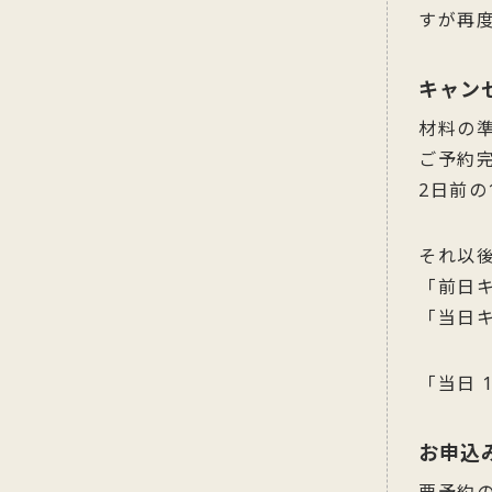
すが再
キャン
材料の
ご予約
2日前の
それ以
「前日キ
「当日キ
「当日 
お申込