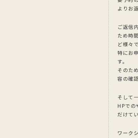
要予約
よりお
ご返信
ため時
ど様々
特にお
す。
そのた
容の確
そして
HPで
だけて
ワーク