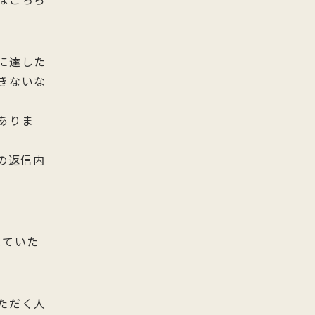
はこちら
に達した
きないな
ありま
の返信内
見ていた
ただく人