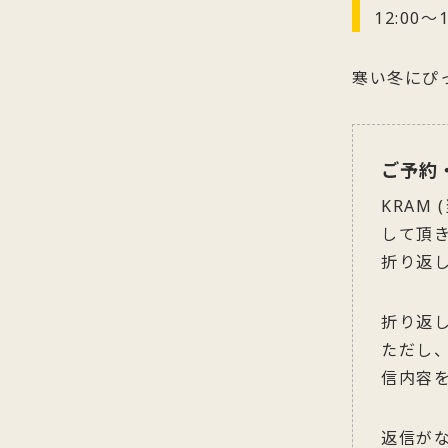
12:00～1
寒い冬にぴ
ご予約
KRAM
して頂
折り返
折り返
ただし
信内容
返信が