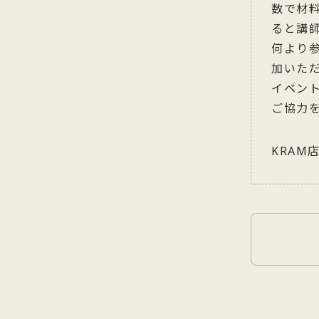
数で材
ると講
何より
加いた
イベン
ご協力
KRA