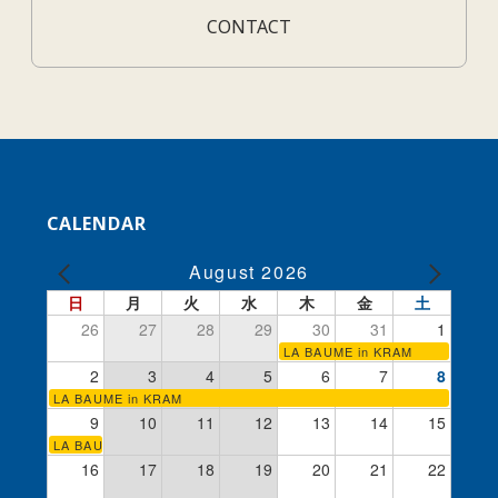
CONTACT
CALENDAR
August 2026
日
月
火
水
木
金
土
26
27
28
29
30
31
1
LA BAUME in KRAM
2
3
4
5
6
7
8
LA BAUME in KRAM
9
10
11
12
13
14
15
LA BAUME in KRAM
16
17
18
19
20
21
22