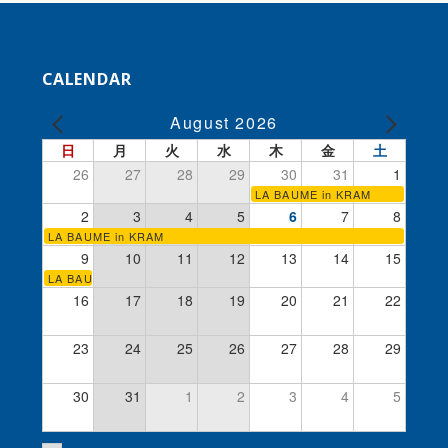
CALENDAR
August 2026
日
月
火
水
木
金
土
26
27
28
29
30
31
1
LA BAUME in KRAM
2
3
4
5
6
7
8
LA BAUME in KRAM
9
10
11
12
13
14
15
LA BAUME in KRAM
16
17
18
19
20
21
22
23
24
25
26
27
28
29
30
31
1
2
3
4
5