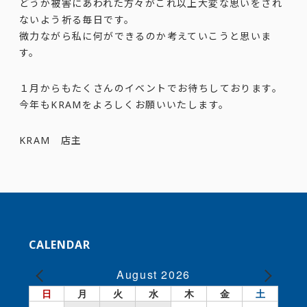
どうか被害にあわれた方々がこれ以上大変な思いをされ
ないよう祈る毎日です。
微力ながら私に何ができるのか考えていこうと思いま
す。
１月からもたくさんのイベントでお待ちしております。
今年もKRAMをよろしくお願いいたします。
KRAM 店主
CALENDAR
August 2026
日
月
火
水
木
金
土