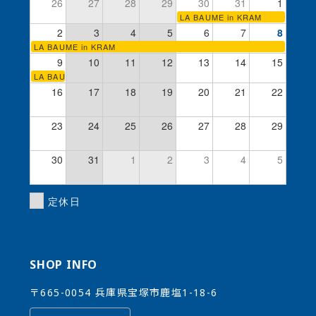
26
27
28
29
30
31
1
LA BAUME in KRAM
2
3
4
5
6
7
8
LA BAUME in KRAM
9
10
11
12
13
14
15
LA BAUME in KRAM
16
17
18
19
20
21
22
23
24
25
26
27
28
29
30
31
1
2
3
4
5
定休日
SHOP INFO
〒665-0054 兵庫県宝塚市鹿塩1-18-6